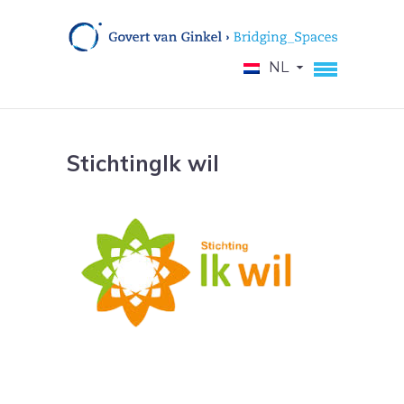
NL
StichtingIk wil