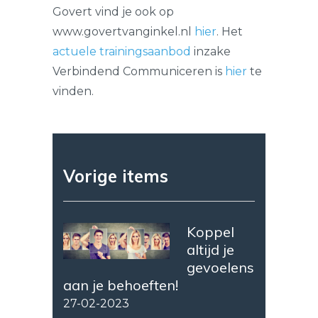
Govert vind je ook op
www.govertvanginkel.nl
hier
. Het
actuele trainingsaanbod
inzake
Verbindend Communiceren is
hier
te
vinden.
Vorige items
Koppel
altijd je
gevoelens
aan je behoeften!
27-02-2023