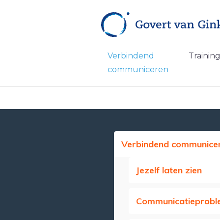
Verbindend
Trainin
communiceren
Verbindend communice
Jezelf laten zien
Communicatieprobl