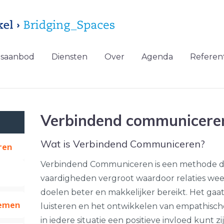
gsaanbod
Diensten
Over
Agenda
Referent
Verbindend communicere
Wat is Verbindend Communiceren?
ren
Verbindend Communiceren is een methode di
vaardigheden vergroot waardoor relaties weer
doelen beter en makkelijker bereikt. Het gaa
emen
luisteren en het ontwikkelen van empathische
in iedere situatie een positieve invloed kunt zi