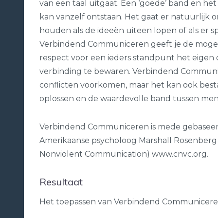
van een taal uitgaat. Een ‘goede’ band en h
kan vanzelf ontstaan. Het gaat er natuurlijk 
houden als de ideeën uiteen lopen of als er spr
Verbindend Communiceren geeft je de mogel
respect voor een ieders standpunt het eigen d
verbinding te bewaren. Verbindend Commun
conflicten voorkomen, maar het kan ook best
oplossen en de waardevolle band tussen mens
Verbindend Communiceren is mede gebaseer
Amerikaanse psycholoog Marshall Rosenberg
Nonviolent Communication) www.cnvc.org.
Resultaat
Het toepassen van Verbindend Communiceren 