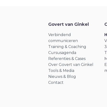
Govert van Ginkel
C
Verbindend
H
communiceren
V
Training & Coaching
3
Cursusagenda
T
Referenties & Cases
M
Over Govert van Ginkel
E
Tools & Media
m
Nieuws & Blog
Contact