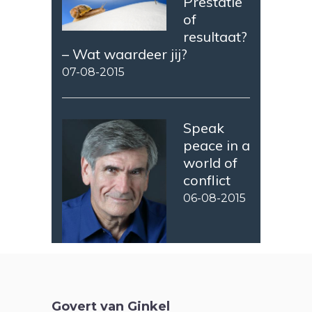
Prestatie
of
resultaat?
– Wat waardeer jij?
07-08-2015
Speak
peace in a
world of
conflict
06-08-2015
Govert van Ginkel