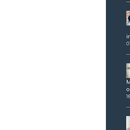
i
0
M
o
1