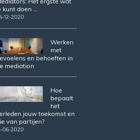
ediators: Het ergste wat
e kunt doen …
4-12-2020
Werken
met
evoelens en behoeften in
e mediation
Hoe
bepaalt
het
erleden jouw toekomst en
ie van partijen?
5-06-2020