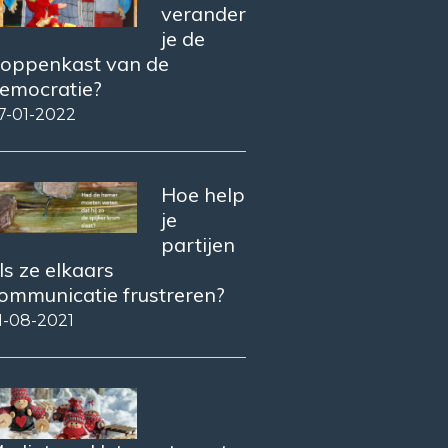
verander
je de
oppenkast van de
emocratie?
7-01-2022
Hoe help
je
partijen
ls ze elkaars
ommunicatie frustreren?
1-08-2021