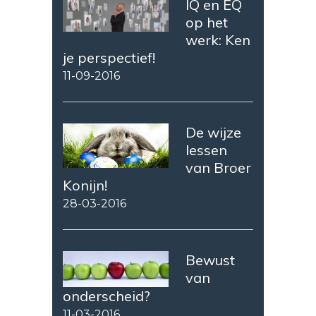
IQ en EQ
op het
werk: Ken
je perspectief!
11-09-2016
De wijze
lessen
van Broer
Konijn!
28-03-2016
Bewust
van
onderscheid?
11-03-2016