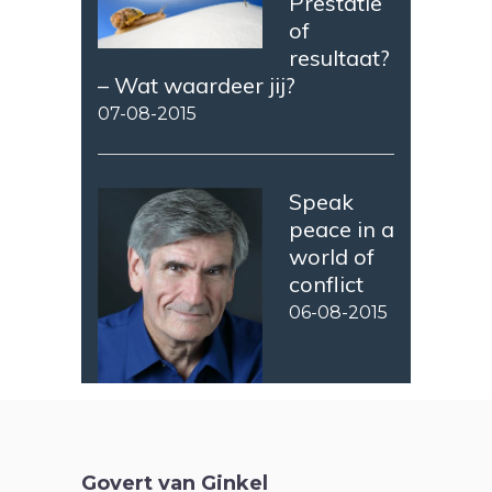
Prestatie
of
resultaat?
– Wat waardeer jij?
07-08-2015
Speak
peace in a
world of
conflict
06-08-2015
Govert van Ginkel