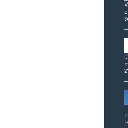
W
o
3
C
m
2
h
1