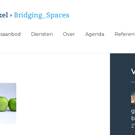
gsaanbod
Diensten
Over
Agenda
Referent
V
g
b
2