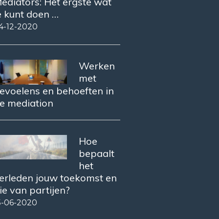
ediators: Het ergste wat
e kunt doen …
4-12-2020
Werken
met
evoelens en behoeften in
e mediation
Hoe
bepaalt
het
erleden jouw toekomst en
ie van partijen?
5-06-2020