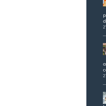
p
d
2
a
c
2