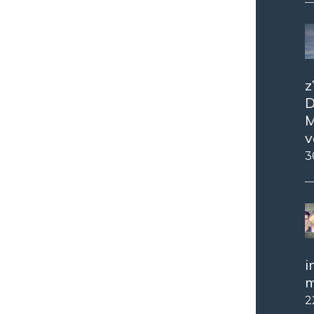
z
D
M
v
3
i
m
2