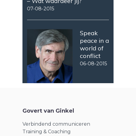
– Wat waardeer jij?
07-08-2015
Speak
peace in a
world of
conflict
06-08-2015
Govert van Ginkel
Verbindend communiceren
Training & Coaching