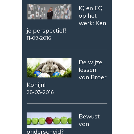
IQ en EQ
op het
werk: Ken
je perspectief!
11-09-2016
De wijze
lessen
van Broer
Konijn!
28-03-2016
Bewust
van
onderscheid?