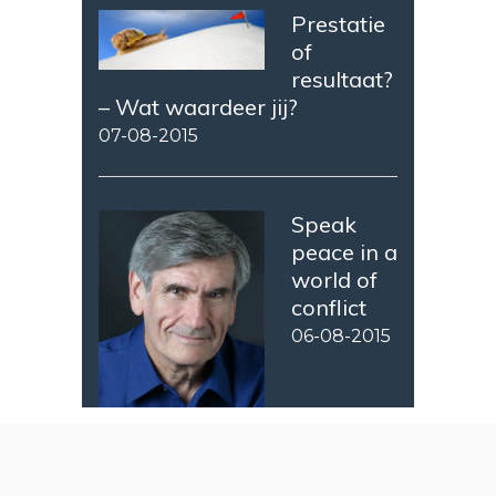
Prestatie
of
resultaat?
– Wat waardeer jij?
07-08-2015
Speak
peace in a
world of
conflict
06-08-2015