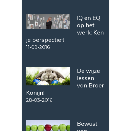
IQ en EQ
op het
werk: Ken
je perspectief!
11-09-2016
De wijze
lessen
van Broer
Konijn!
28-03-2016
Bewust
van