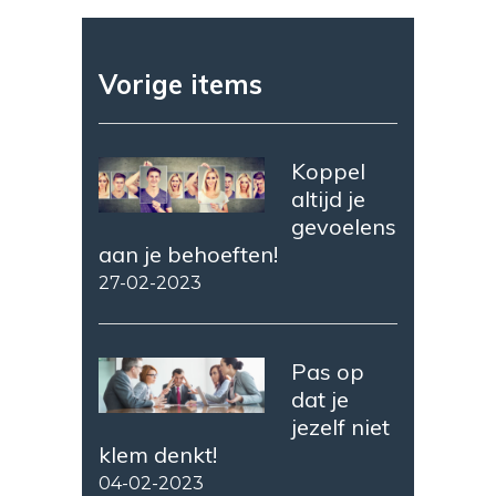
Vorige items
Koppel
altijd je
gevoelens
aan je behoeften!
27-02-2023
Pas op
dat je
jezelf niet
klem denkt!
04-02-2023