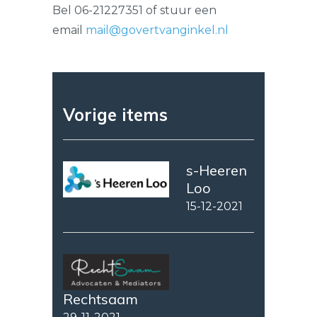
Bel 06-21227351 of stuur een
email
mail@govertvanginkel.nl
Vorige items
s-Heeren
Loo
15-12-2021
Rechtsaam